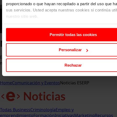
proporcionado o que hayan recopilado a partir del uso que 
sus servicios. Usted acepta nuestras cookies si continúa uti
nuestro sitio web.
Permitir todas las cookies
Noticias ESERP
Personalizar
Entérate de las últimas novedades, eventos y logros que
marcan el pulso de la comunidad ESERP.
Rechazar
Home
Comunicación y Eventos
Noticias ESERP
Todas
Business
Criminología
Empleo y
emprendimiento
Formación
Iniciativas
Marketing
Recursos