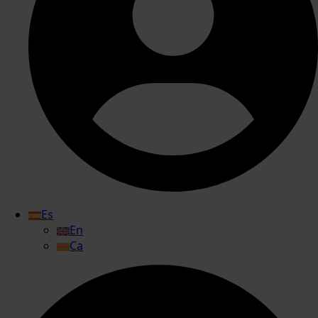
Es
En
Ca