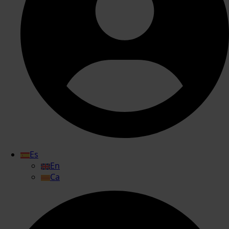
Es
En
Ca