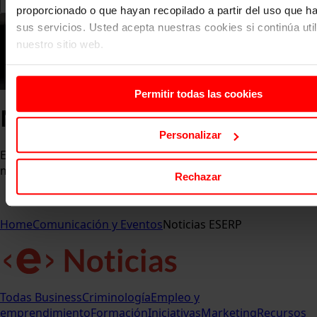
proporcionado o que hayan recopilado a partir del uso que 
sus servicios. Usted acepta nuestras cookies si continúa uti
nuestro sitio web.
Permitir todas las cookies
Noticias ESERP
Personalizar
Entérate de las últimas novedades, eventos y logros que
marcan el pulso de la comunidad ESERP.
Rechazar
Home
Comunicación y Eventos
Noticias ESERP
Todas
Business
Criminología
Empleo y
emprendimiento
Formación
Iniciativas
Marketing
Recursos