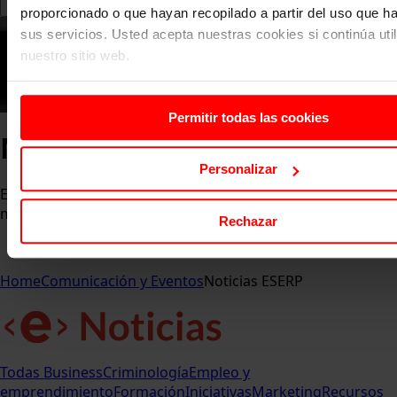
proporcionado o que hayan recopilado a partir del uso que 
sus servicios. Usted acepta nuestras cookies si continúa uti
nuestro sitio web.
Permitir todas las cookies
Noticias ESERP
Personalizar
Entérate de las últimas novedades, eventos y logros que
marcan el pulso de la comunidad ESERP.
Rechazar
Home
Comunicación y Eventos
Noticias ESERP
Todas
Business
Criminología
Empleo y
emprendimiento
Formación
Iniciativas
Marketing
Recursos