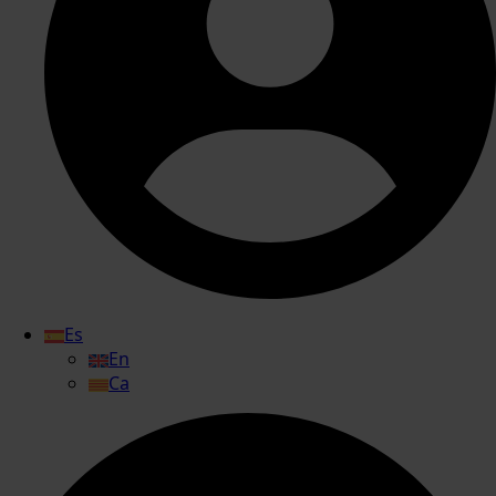
Es
En
Ca