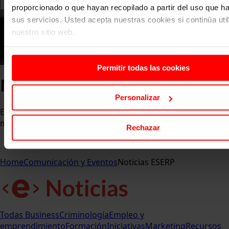
proporcionado o que hayan recopilado a partir del uso que 
sus servicios. Usted acepta nuestras cookies si continúa uti
nuestro sitio web.
Permitir todas las cookies
Noticias ESERP
Personalizar
Entérate de las últimas novedades, eventos y logros que
marcan el pulso de la comunidad ESERP.
Rechazar
Home
Comunicación y Eventos
Noticias ESERP
Todas
Business
Criminología
Empleo y
emprendimiento
Formación
Iniciativas
Marketing
Recursos